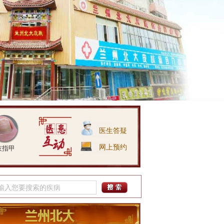
医生答疑
网上预约
灰指甲
吴月志
简介：
擅长诊治：银屑病、
鱼鳞病、白斑、皮炎湿疹、