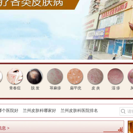
青春痘
脱 发
荨麻疹
扁平疣
皮 炎
湿 疹
哪个医院好
兰州皮肤科哪家好
兰州皮肤科医院排名
信息
>