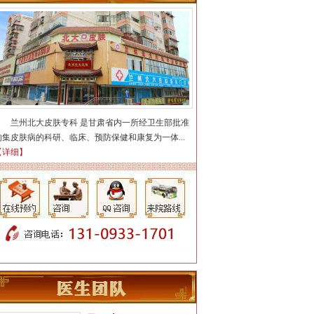
荨麻疹，...
【详细】
陈静
简介：
【个人简介】 从事皮
肤病诊疗工作多年，曾在皮
兰州北大皮肤专科 是甘肃省内一所经卫生部批准
肤科专...
【详细】
的集皮肤病的科研、临床、预防保健和康复为一体...
【详细】
汪洋
简介：
医生擅长牛皮癣、鱼
鳞病、白癜风、青春痘(痤
疮)、腋臭...
【详细】