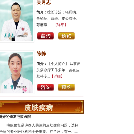
吴月志
简介：
擅长诊治：银屑病、
鱼鳞病、白斑、皮炎湿疹、
荨麻疹，...
【详细】
陈静
简介：
【个人简介】 从事皮
肤病诊疗工作多年，曾在皮
肤科专...
【详细】
汪洋
简介：
医生擅长牛皮癣、鱼
州好的修复疤痕医院
鳞病、白癜风、青春痘(痤
疤痕修复是许多人关注的皮肤健康问题，选择
疮)、腋臭...
【详细】
合适的专业医疗机构十分重要。在兰州，有一……