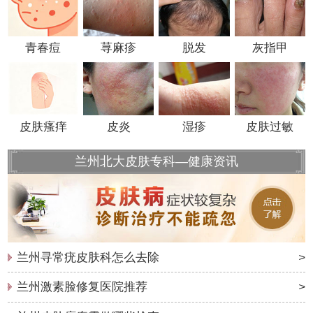
青春痘
荨麻疹
脱发
灰指甲
皮肤瘙痒
皮炎
湿疹
皮肤过敏
兰州北大皮肤专科—健康资讯
兰州寻常疣皮肤科怎么去除
>
兰州激素脸修复医院推荐
>