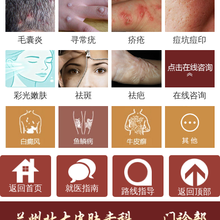
毛囊炎
寻常疣
疥疮
痘坑痘印
彩光嫩肤
祛斑
祛疤
在线咨询
返回首页
就医指南
路线指导
返回顶部