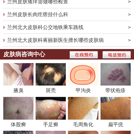
兰州皮肤瘙痒需做哪些检查
>
兰州皮肤长肉疙瘩挂什么科
>
兰州北大皮肤科公交地铁乘车路线
>
兰州北大皮肤科蒋丽新医生擅长哪些皮肤病
>
皮肤病咨询中心
腋臭
斑秃
甲沟炎
带状疱疹
体股癣
手足癣
毛周角化
扁平疣