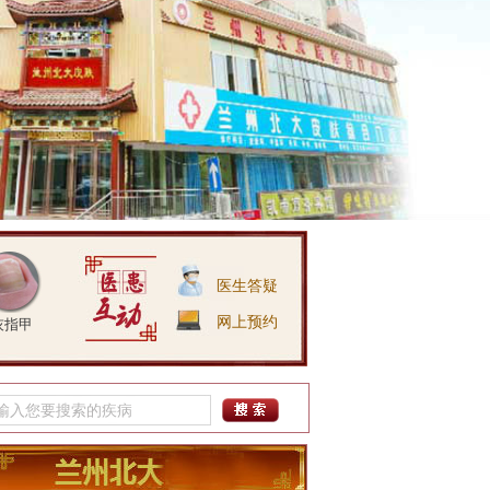
医生答疑
网上预约
灰指甲
吴月志
简介：
擅长诊治：银屑病、
鱼鳞病、白斑、皮炎湿疹、