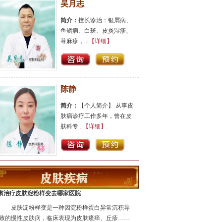
吴月志
简介：
擅长诊治：银屑病、
鱼鳞病、白斑、皮炎湿疹、
荨麻疹，...
【详细】
陈静
简介：
【个人简介】 从事皮
肤病诊疗工作多年，曾在皮
肤科专...
【详细】
汪洋
简介：
医生擅长牛皮癣、鱼
肃治疗皮肤淀粉样变去哪家医院
鳞病、白癜风、青春痘(痤
皮肤淀粉样变是一种因淀粉样蛋白异常沉积导
疮)、腋臭...
【详细】
致的慢性皮肤病，临床表现为皮肤瘙痒、丘疹……