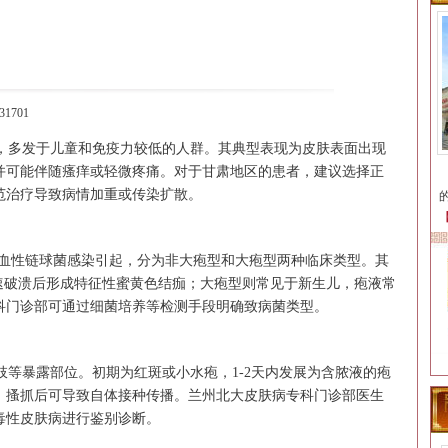
1701
多发于儿童和免疫力较低的人群。其典型表现为皮肤表面出现
并可能伴随瘙痒或轻微疼痛。对于甘肃地区的患者，建议选择正
范治疗导致病情加重或传染扩散。
血性链球菌感染引起，分为非大疱型和大疱型两种临床类型。其
速破溃后形成特征性蜜黄色结痂；大疱型则常见于新生儿，疱液常
科门诊部可通过细菌培养等检测手段明确致病菌类型。
等暴露部位。初期为红斑或小水疱，1-2天内发展为含脓液的疱
，搔抓后可导致自体接种传播。兰州北大皮肤病专科门诊部医生
毒性皮肤病进行鉴别诊断。