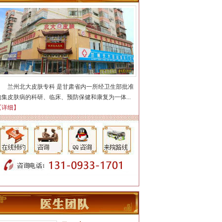
荨麻疹，...
【详细】
陈静
简介：
【个人简介】 从事皮
肤病诊疗工作多年，曾在皮
兰州北大皮肤专科 是甘肃省内一所经卫生部批准
肤科专...
【详细】
的集皮肤病的科研、临床、预防保健和康复为一体...
【详细】
汪洋
简介：
医生擅长牛皮癣、鱼
鳞病、白癜风、青春痘(痤
疮)、腋臭...
【详细】