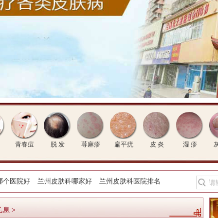
青春痘
脱 发
荨麻疹
扁平疣
皮 炎
湿 疹
哪个医院好
兰州皮肤科哪家好
兰州皮肤科医院排名
信息
>