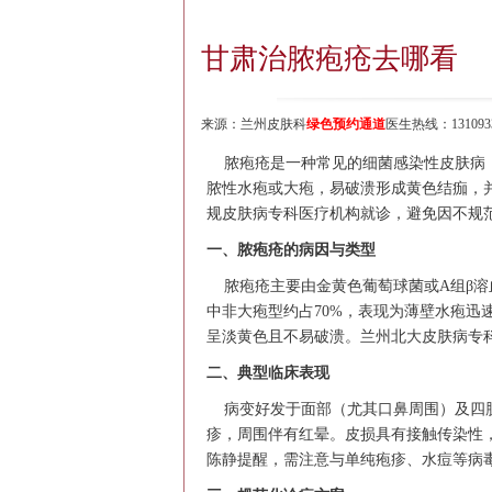
甘肃治脓疱疮去哪看
来源：
兰州皮肤科
绿色预约通道
医生热线：1310933
脓疱疮是一种常见的细菌感染性皮肤病，
脓性水疱或大疱，易破溃形成黄色结痂，
规皮肤病专科医疗机构就诊，避免因不规
一、脓疱疮的病因与类型
脓疱疮主要由金黄色葡萄球菌或A组β溶
中非大疱型约占70%，表现为薄壁水疱迅
呈淡黄色且不易破溃。兰州北大皮肤病专
二、典型临床表现
病变好发于面部（尤其口鼻周围）及四肢
疹，周围伴有红晕。皮损具有接触传染性
陈静提醒，需注意与单纯疱疹、水痘等病