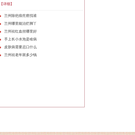
【详细】
兰州除疤痕疙瘩找谁
兰州哪里能治烂脚丫
兰州祛红血丝哪里好
手上长小水泡是啥病
皮肤病需要忌口什么
兰州祛老年斑多少钱