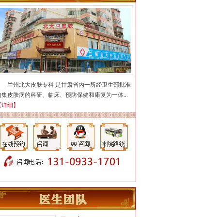
荨麻疹，...
【详细】
陈静
简介：
【个人简介】 从事皮
肤病诊疗工作多年，曾在皮
兰州北大皮肤专科 是甘肃省内一所经卫生部批准
肤科专...
【详细】
的集皮肤病的科研、临床、预防保健和康复为一体...
【详细】
汪洋
简介：
医生擅长牛皮癣、鱼
鳞病、白癜风、青春痘(痤
疮)、腋臭...
【详细】