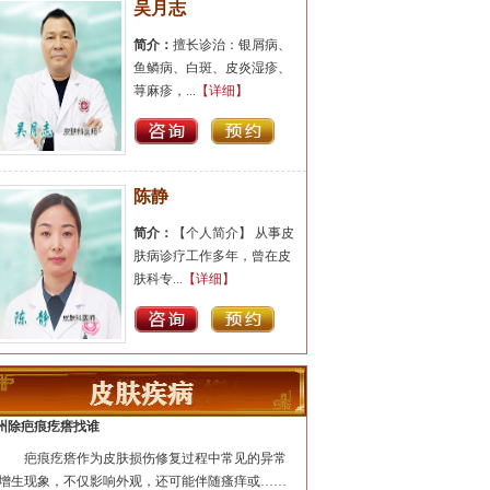
吴月志
简介：
擅长诊治：银屑病、
鱼鳞病、白斑、皮炎湿疹、
荨麻疹，...
【详细】
陈静
简介：
【个人简介】 从事皮
肤病诊疗工作多年，曾在皮
肤科专...
【详细】
汪洋
简介：
医生擅长牛皮癣、鱼
州除疤痕疙瘩找谁
鳞病、白癜风、青春痘(痤
疤痕疙瘩作为皮肤损伤修复过程中常见的异常
疮)、腋臭...
【详细】
增生现象，不仅影响外观，还可能伴随瘙痒或……