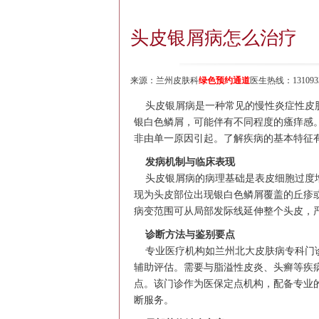
头皮银屑病怎么治疗
来源：
兰州皮肤科
绿色预约通道
医生热线：1310933
头皮银屑病是一种常见的慢性炎症性皮肤
银白色鳞屑，可能伴有不同程度的瘙痒感
非由单一原因引起。了解疾病的基本特征
发病机制与临床表现
头皮银屑病的病理基础是表皮细胞过度增
现为头皮部位出现银白色鳞屑覆盖的丘疹
病变范围可从局部发际线延伸整个头皮，
诊断方法与鉴别要点
专业医疗机构如兰州北大皮肤病专科门诊
辅助评估。需要与脂溢性皮炎、头癣等疾
点。该门诊作为医保定点机构，配备专业
断服务。