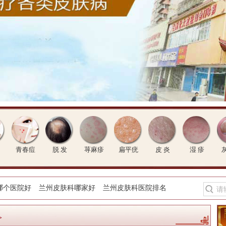
青春痘
脱 发
荨麻疹
扁平疣
皮 炎
湿 疹
哪个医院好
兰州皮肤科哪家好
兰州皮肤科医院排名
>