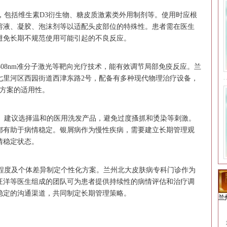
包括维生素D3衍生物、糖皮质激素类外用制剂等。使用时应根
溶液、凝胶、泡沫剂等以适配头皮部位的特殊性。患者需在医生
避免长期不规范使用可能引起的不良反应。
08nm准分子激光等靶向光疗技术，能有效调节局部免疫反应。兰
七里河区西园街道西津东路2号，配备有多种现代物理治疗设备，
治疗方案的适用性。
建议选择温和的医用洗发产品，避免过度搔抓和烫染等刺激。
都有助于病情稳定。银屑病作为慢性疾病，需要建立长期管理观
情稳定状态。
度及个体差异制定个性化方案。兰州北大皮肤病专科门诊作为
汪洋等医生组成的团队可为患者提供持续性的病情评估和治疗调
稳定的沟通渠道，共同制定长期管理策略。
兰