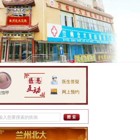
医生答疑
网上预约
灰指甲
吴月志
简介：
擅长诊治：银屑病、
鱼鳞病、白斑、皮炎湿疹、